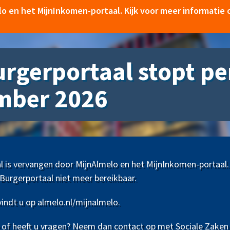
lo en het MijnInkomen-portaal. Kijk voor meer informati
rgerportaal stopt pe
mber 2026
l is vervangen door MijnAlmelo en het MijnInkomen-portaal.
Burgerportaal niet meer bereikbaar.
indt u op almelo.nl/mijnalmelo.
 of heeft u vragen? Neem dan contact op met Sociale Zaken 