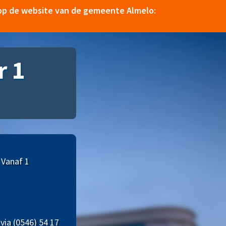
e op de website van de gemeente Almelo:
r 1
 Vanaf 1
via (0546) 54 17