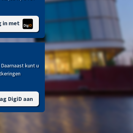
g in met
. Daarnaast kunt u
tkeringen
ag DigiD aan