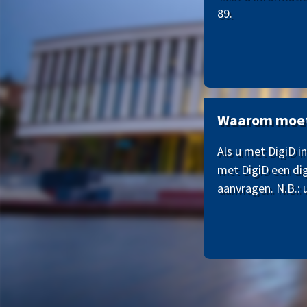
89.
Waarom moet 
Als u met DigiD i
met DigiD een di
aanvragen. N.B.: