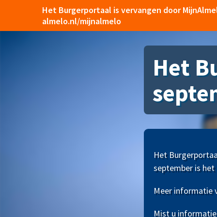
Het Burgerportaal is vervangen door MijnAlme
almelo.nl/mijnalmelo
Het Bu
septe
Het Burgerportaa
september is het 
Meer informatie v
Mist u informatie